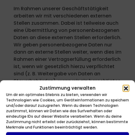
Im Rahmen unserer Geschäftstätigkeit
arbeiten wir mit verschiedenen externen
Stellen zusammen. Dabei ist teilweise auch
eine Übermittlung von personenbezogenen
Daten an diese externen Stellen erforderlich.
Wir geben personenbezogene Daten nur
dann an externe Stellen weiter, wenn dies im
Rahmen einer Vertragserfüllung erforderlich
ist, wenn wir gesetzlich hierzu verpflichtet
sind (z. B. Weitergabe von Daten an
Steuerbehörden), wenn wir ein berechtigtes
Interesse nach Art. 6 Abs. 1 lit. f DSGVO an
Zustimmung verwalten
der Weitergabe haben oder wenn eine
Um dir ein optimales Erlebnis zu bieten, verwenden wir
Technologien wie Cookies, um Geräteinformationen zu speichern
sonstige Rechtsgrundlage die
und/oder darauf zuzugreifen. Wenn du diesen Technologien
Datenweitergabe erlaubt. Beim Einsatz von
zustimmst, können wir Daten wie das Surfverhalten oder
Auftragsverarbeitern geben wir
eindeutige IDs auf dieser Website verarbeiten. Wenn du deine
Zustimmung nicht erteilst oder zurückziehst, können bestimmte
personenbezogene Daten unserer Kunden
Merkmale und Funktionen beeinträchtigt werden.
nur auf Grundlage eines gültigen Vertrags